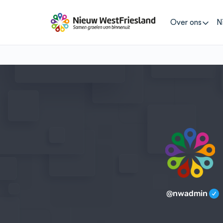
Over ons
N
@nwadmin