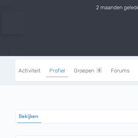
2 maanden geled
Activiteit
Profiel
Groepen
Forums
4
Bekijken